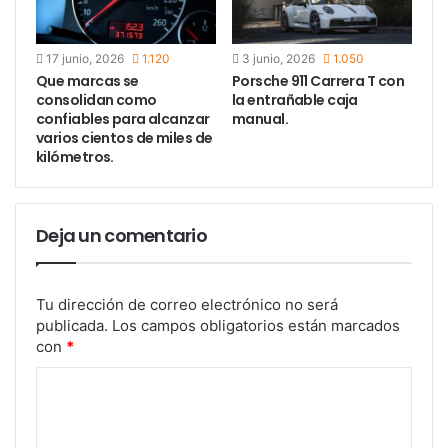
acceso al interior. Su parte trasera recibe
muchas
modificaciones, no sólo con las nuevas ópticas
y su
17 junio, 2026
1.120
3 junio, 2026
1.050
diseño interior,
sino también
en las transiciones de
Que marcas se
Porsche 911 Carrera T con
consolidan como
la entrañable caja
las áreas
que dan mayor volumen.
Nuevo paragolpes
confiables para alcanzar
manual.
y terminación inferior
.
varios cientos de miles de
kilómetros.
Deja un comentario
Tu dirección de correo electrónico no será
publicada.
Los campos obligatorios están marcados
con
*
En el habitáculo vamos a encontrar un cambio
bastante importante,
adoptando un enfoque que