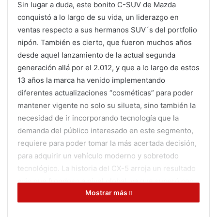
Sin lugar a duda
, este
bonito C-SUV de Mazda
conquistó a lo largo de su vida,
un liderazgo en
ventas respecto a sus hermanos SUV´s del portfolio
nipón.
También es cierto, que
fueron
muchos años
desde
aqu
el lanzamiento de la actual
segunda
generación allá por el 2
.
012,
y que a lo largo
de
estos
13 años la marca ha venido
implementando
diferentes
actualizaciones “cosméticas”
para poder
mantener vigente no solo su silueta, sino también la
necesidad de ir incorporando tecnología
que la
demanda del público interesado en este segmento,
requiere para poder tomar la más acertada decisión,
para adquirir
un
vehículo moderno y
sobretodo
tecnológico
.
La historia del CX-5 arroja un resultado
más que
frondoso
a nivel global, ya que
superó con
Mostrar más
creces los 4.5 millones de unidades
, sin descuidar la
asombrosa marca de
más de 1.6 millones de