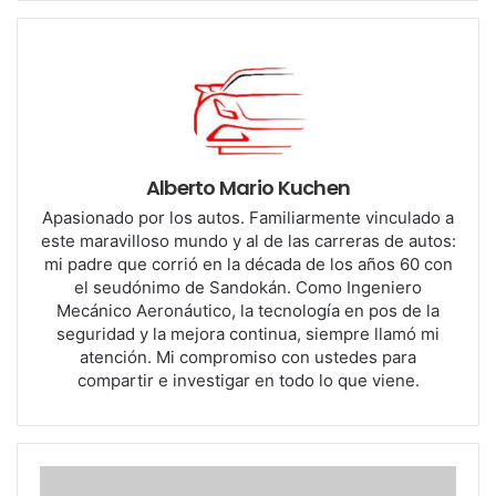
vehículos matriculados en EEUU
. Por esto es
considerado como el vehículo “estr
ella” de la marca
entre sus hermanos. Es probable
que la demora de
esta nueva generación haya sido
debido a que
Mazda estaba
concentrada en presentar a
las nuevas
propuestas que fueron
muy
bién recibidas por el
mercado
en determinados mercados
, y me refiero
Alberto Mario Kuchen
puntualmente a
sus nuevos tres SUV´s
: el CX-50,
el
Apasionado por los autos. Familiarmente vinculado a
CX-70 y al CX-90
.
este maravilloso mundo y al de las carreras de autos:
mi padre que corrió en la década de los años 60 con
el seudónimo de Sandokán. Como Ingeniero
Mecánico Aeronáutico, la tecnología en pos de la
seguridad y la mejora continua, siempre llamó mi
atención. Mi compromiso con ustedes para
compartir e investigar en todo lo que viene.