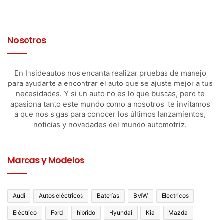
Nosotros
En Insideautos nos encanta realizar pruebas de manejo
para ayudarte a encontrar el auto que se ajuste mejor a tus
necesidades. Y si un auto no es lo que buscas, pero te
apasiona tanto este mundo como a nosotros, te invitamos
Respecto a las plantas motrices,
seguirá utilizando el
a que nos sigas para conocer los últimos lanzamientos,
conocido motor
SkyActiv-G de cuatro cilindros y 2.5
noticias y novedades del mundo automotriz.
litros,
que entrega
189 CV de potencia y casi 251 Nm
de torque,
hermanado
a una transmisión automática
Marcas y Modelos
de seis velocidades y tracción integral
de
carácter
estándar.
Por supuesto que este grupo
recibió una
recalibración general para ejecutar una entrega de
Audi
Autos eléctricos
Baterías
BMW
Electricos
potencia
con respuesta más precisa pero más suave
a la vez, haciendo hincapié en una menor transición
Eléctrico
Ford
hibrido
Hyundai
Kia
Mazda