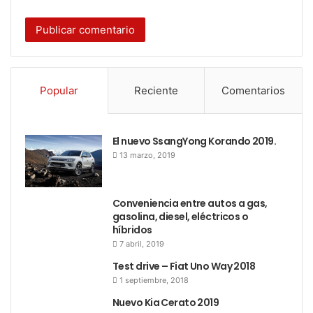
necesidad de gestionar las órdenes
de cambio de
funciones por intermedio de la nueva interfaz digital.
Popular
Reciente
Comentarios
El nuevo SsangYong Korando 2019.
13 marzo, 2019
Conveniencia entre autos a gas,
gasolina, diesel, eléctricos o
híbridos
7 abril, 2019
También contará con
un sistema de iluminación
Test drive – Fiat Uno Way 2018
ambiental
,
con opción
de varios colores
,
que se hace
1 septiembre, 2018
presente hasta en los paneles de las puertas
Nuevo Kia Cerato 2019