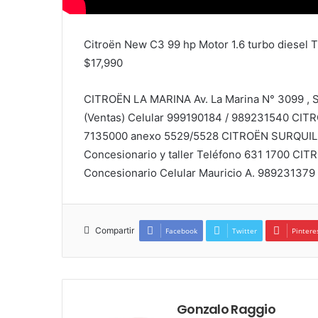
Citroën New C3 99 hp Motor 1.6 turbo diesel 
$17,990
CITROËN LA MARINA Av. La Marina N° 3099 , Sa
(Ventas) Celular 999190184 / 989231540 CIT
7135000 anexo 5529/5528 CITROËN SURQUILL
Concesionario y taller Teléfono 631 1700 CIT
Concesionario Celular Mauricio A. 989231379
Compartir
Facebook
Twitter
Pintere
Gonzalo Raggio