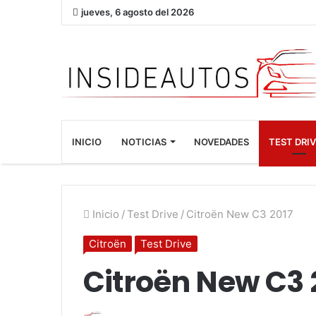
jueves, 6 agosto del 2026
INICIO
NOTICIAS
NOVEDADES
TEST DRI
Inicio
/
Test Drive
/
Citroën New C3 2017
Citroën
Test Drive
Citroën New C3 