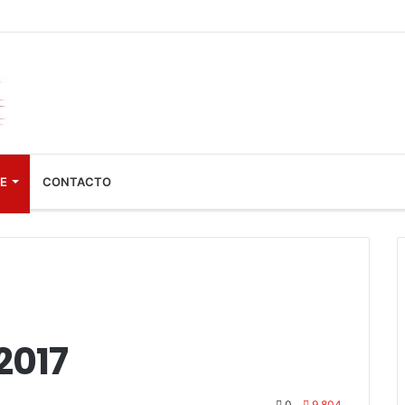
VE
CONTACTO
2017
0
9.804