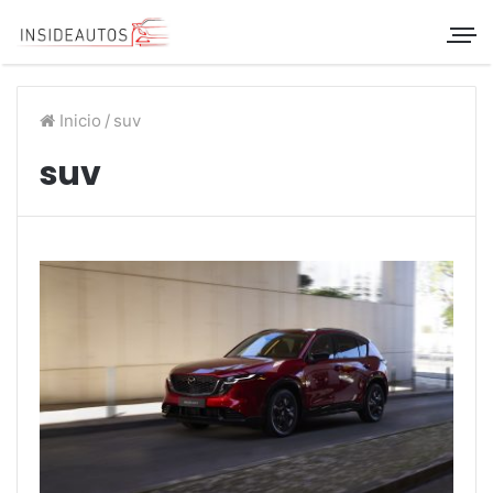
Inicio
/
suv
suv