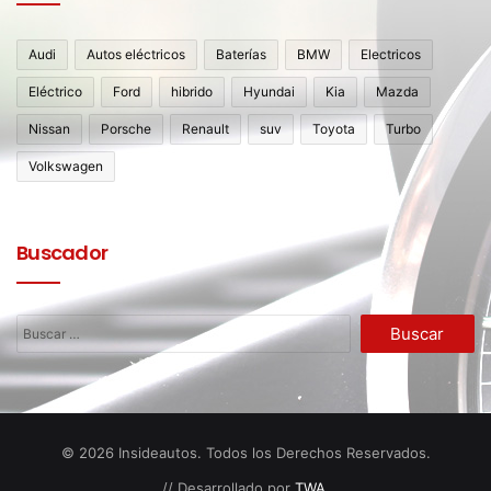
Audi
Autos eléctricos
Baterías
BMW
Electricos
Eléctrico
Ford
hibrido
Hyundai
Kia
Mazda
Nissan
Porsche
Renault
suv
Toyota
Turbo
Volkswagen
Buscador
Buscar:
© 2026 Insideautos. Todos los Derechos Reservados.
// Desarrollado por
TWA
.